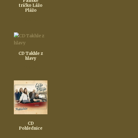
Pánské
tričko Lážo
Plážo
300
Kč
CD Takhle z
hlavy
100
Kč
CD
Pohlednice
199
Kč