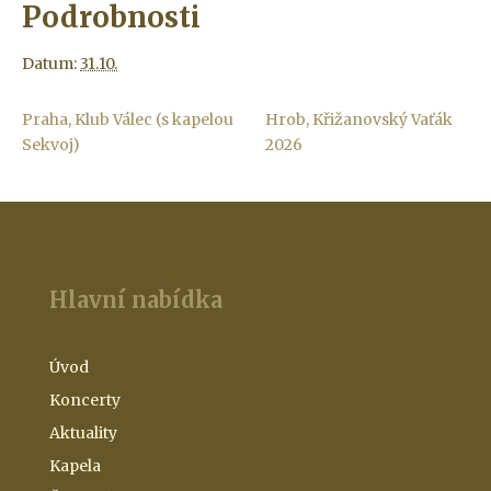
Podrobnosti
Datum:
31.10.
Praha, Klub Válec (s kapelou
Hrob, Křižanovský Vaťák
Sekvoj)
2026
Hlavní nabídka
Úvod
Koncerty
Aktuality
Kapela