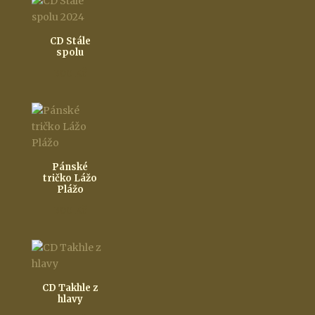
CD Stále
spolu
300
Kč
Pánské
tričko Lážo
Plážo
300
Kč
CD Takhle z
hlavy