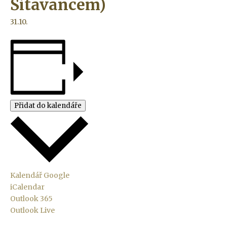
Šitavancem)
31.10.
Přidat do kalendáře
Kalendář Google
iCalendar
Outlook 365
Outlook Live