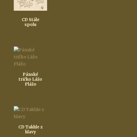
CD Stále
spolu
300
Kč
Pánské
tričko Lážo
Plážo
300
Kč
CD Takhle z
hlavy