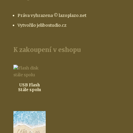
Práva vyhrazena © lazoplazo.net
Vytvořilo jelibostudio.cz
K zakoupení v eshopu
USB Flash
Stále spolu
300
Kč